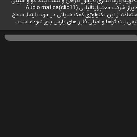
3-تهیه و راه اندازی لابراتور طراحی و تست بلند گو و امپیلی
یراز شرکت معتبرایتالیایی Audio matica(clio11)
ستفاده از این تکنولوژی کمک شایانی در جهت ارتقا, سطح
یفی بلندگوها و امپلی فایر های پارس پاور نموده است .