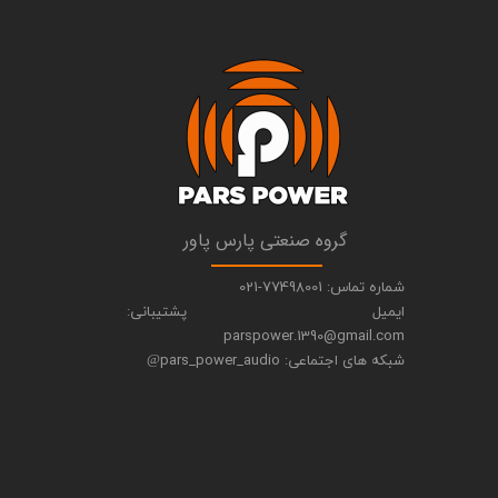
​گروه صنعتی پارس پاور
شماره تماس: 77498001-021
ایمیل پشتیبانی:
parspower.1390@gmail.com
شبکه های اجتماعی: pars_power_audio
@