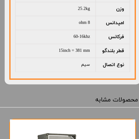
وزن
25.2kg
امپدانس
8 ohm
فرکانس
60-16khz
قطر بلندگو
15inch = 381 mm
نوع اتصال
سیم
محصولات مشابه