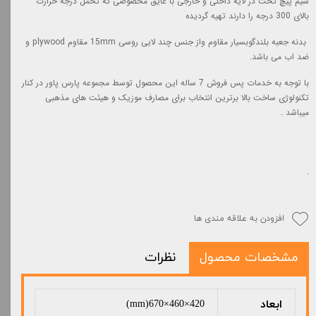
سیم پیچ تخت در لایه داخلی و خارجی با عایق مخصوصی که تحمل درجه حرارت
بالای 300 درجه را دارند تهیه گردیده
بدنه جعبه بلندگوبسیار مقاوم واز جنس چند لایی
روسی
15mm
مقاوم
plywood
و
ضد اب می باشد
.
با توجه به خدمات پس فروش 7 ساله این محصول توسط مجموعه پارس پاور در کنار
تکنولوژی ساخت بالا برترین انتخاب
برای مصارف موزیک و هیئت های مذهبی
میباشد
.
.
افزودن به علاقه مندی ها
مشخصات محصول
نظرات
ابعاد
420×460×670(mm)