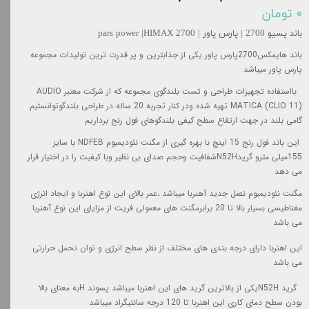
۰ تومان
باند پسیو 2700 | پارس پاور | pars power |HIMAX 2700
باند
هایمکس2700
پارس پاور یکی از جذابترین و پر قدرت ترین تولیدات مجموعه
پارس پاور میباشد
بااستفاده تجهیزات طراحی و تست بلندگو
ی مجموعه که از شرکت معتبر
AUDIO
MATICA (CLIO 11)
تهیه شده و
در کنار تجربه 20 ساله در طراحی بلندگوتوانستیم
گامی بلند در جهت ارتقاع سطح کیفی بلندگوهای فول رنج برداریم
این باند فول رنج 15 اینچ با بهره گیری از مگنت نئودیمیوم
NDFEB
با سایز
155
میلی مترو گرید
N52H
شفافیت
وحجم صدای بی نظیر وبا کیفیت را در اختیار قرار
می دهد
مگنت نئودیمیوم نصل جدید آهنربا میباشد ،عمر بالای این نوع اهنربا و ایجاد انرژی
مغناطیسی بسیار بالا تا 20 برابرمگنت های معمولی فریت از مزایای این نوع آهنربا
می باشد
این اهنربا دارای درجه بندی های مختلف از نظر سطح انرژی و توان تحمل حرارتی
می باشد
گرید
N52H
یکی از بالاترین گرید های این اهنربا میباشد پسوند
H
به معنای بالا
بودن سطح دمای کاری این
اهنربا تا 120 درجه
سانتیگراد
میباشد