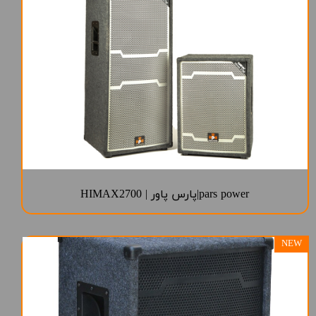
pars power|پارس پاور | HIMAX2700
NEW