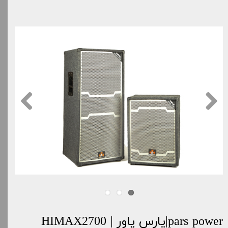
pars power|پارس پاور | HIMAX2700