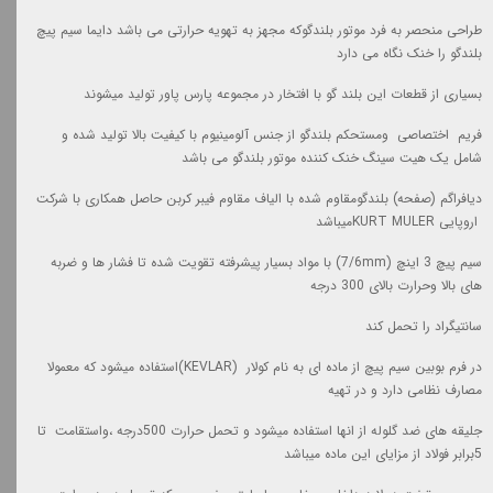
طراحی منحصر به فرد موتور بلندگوکه مجهز به تهویه حرارتی می باشد دایما سیم پیچ
بلندگو را خنک نگاه می دارد
بسیاری از قطعات این بلند گو با افتخار در مجموعه پارس پاور تولید میشوند
فریم
اختصاصی ومستحکم
بلندگو از جنس آلومینیوم با کیفیت بالا تولید شده و
شامل یک هیت سینگ خنک کننده موتور بلندگو می باشد
دیافراگم (صفحه) بلندگومقاوم شده با الیاف مقاوم فیبر کربن حاصل همکاری با شرکت
اروپایی
KURT MULER
میباشد
سیم پیچ 3 اینچ
(7/6mm)
با مواد بسیار پیشرفته تقویت شده تا فشار ها و ضربه
های بالا وحرارت بالای 300 درجه
سانتیگراد را تحمل کند
در فرم بوبین سیم پیچ از ماده ای به نام کولار
(KEVLAR)
استفاده میشود که معمولا
مصارف نظامی دارد و در تهیه
جلیقه های ضد گلوله از انها استفاده میشود و تحمل حرارت 500درجه
،و
استقامت تا
5برابر فولاد از مزایای این ماده میباشد