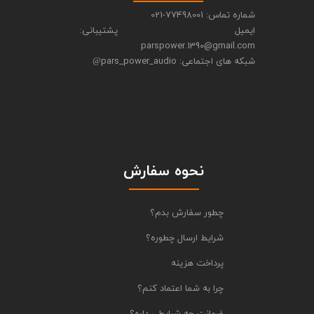
شماره تماس: 77498001-021
ایمیل پشتیبانی:
parspower.1390@gmail.com
شبکه های اجتماعی: pars_power_audio
@
نحوه سفارش
چطور سفارش بدم؟
شرایط ارسال چطوره؟
پرداخت هزینه
چرا به شما اعتماد کنم؟
ضمانت چه شرایطی داره؟