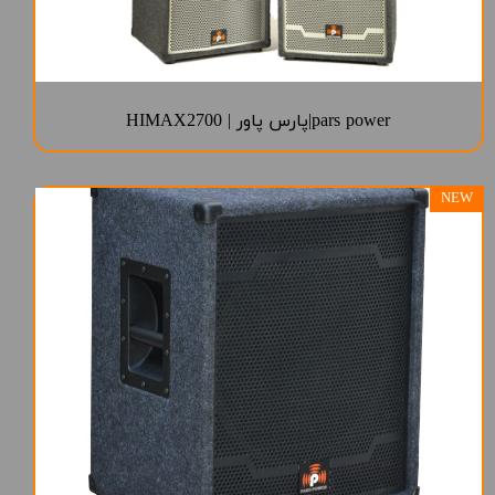
pars power|پارس پاور | HIMAX2700
NEW