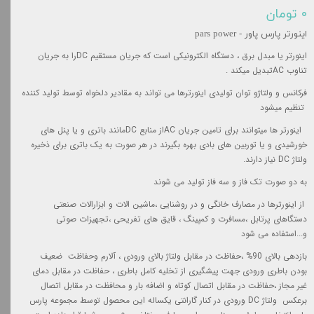
۰ تومان
اینورتر پارس پاور - pars power
اینورتر یا مبدل برق ، دستگاه الکترونیکی است که جریان مستقیم
DC
را به جریان
تناوب
AC
تبدیل میکند .
فرکانس و ولتاژو توان تولیدی اینورترها می تواند به مقادیر دلخواه توسط تولید کننده
تنظیم میشود
اینورتر ها میتوانند برای تامین جریان
AC
از منابع
DC
مانند باتری و یا پنل های
خورشیدی و یا توربین های بادی بهره بگیرند در هر صورت به یک باتری برای ذخیره
ولتاژ
DC
نیاز دارند
.
به دو صورت تک فاز و سه فاز تولید می شوند
از اینورترها در مصارف خانگی و در روشنایی ،ماشین الات و ابزارالات صنعتی
دستگاهای پرتابل ،مسافرت و کمپینگ ، قایق های تفریحی ،تجهیزات صوتی
و...استفاده می شود
بازدهی بالای 90% ،حفاظت در مقابل ولتاژ بالای ورودی ، آلارم وحفاظت ضعیف
بودن باطری ورودی جهت پیشگیری از تخلیه کامل باطری ، حفاظت در مقابل دمای
غیر مجاز ،حفاظت در مقابل اتصال کوتاه و اضافه بار و محافظت در مقابل اتصال
برعکس ولتاژ
DC
ورودی در کنار گارانتی یکساله این محصول توسط مجموعه پارس