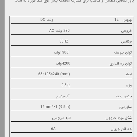
پاور انتخابی مطمئن و مناسب برای مصارف مختلف پیش روی شما قرار داده است
ورودی
12
ولت
DC
خروجی
230
ولت
AC
فرکانس
50HZ
توان پیوسته
1300
وات
توان راه اندازی
4200
وات
ابعاد
(mm) 65
240
×
135
×
وزن
0.5kg
جنس بدنه آلومینیوم
سایزسیم
)
9.5m
(
1
×
16mm2
شکل موج خروجی شبه سینوسی
حد اکثر جریان
6A