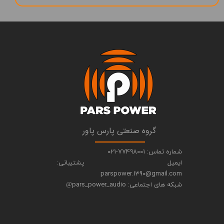
​گروه صنعتی پارس پاور
شماره تماس: 77498001-021
ایمیل پشتیبانی:
parspower.1390@gmail.com
شبکه های اجتماعی: pars_power_audio
@